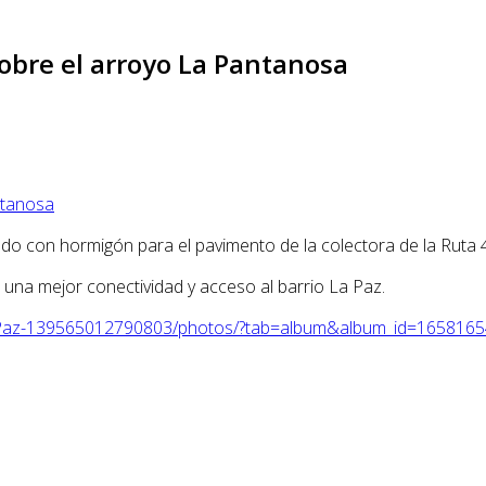
obre el arroyo La Pantanosa
ado con hormigón para el pavimento de la colectora de la Ruta
irá una mejor conectividad y acceso al barrio La Paz.
s-Paz-139565012790803/photos/?tab=album&album_id=165816