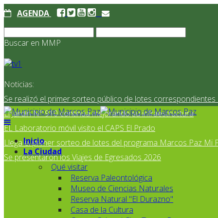
AGENDA
Buscar en MMP
Noticias:
Se realizó el primer sorteo público de lotes correspondiente
El Jardín N° 910 continúa mejorando su infraestructura
EL Laboratorio móvil visito el CAPS El Prado
Inicio
Llega el primer sorteo de lotes del programa Marcos Paz Mi 
La Ciudad
Se presentaron los Viajes de Egresados 2026
Qué visitar
Reserva Paleontológica
Museo de Ciencias Naturales
Reserva Natural "El Durazno"
Casa de la Cultura