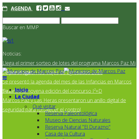
AGENDA
Buscar en MMP
Noticias:
Llega el primer sorteo de lotes del programa Marcos Paz Mi
Primer Hogar
Se presentaron los Viajes de Egresados 2026
Se presentó la agenda del mes de las Infancias en Marcos
Inicio
Paz
Se lanzó la novena edición del concurso I²+D
La Ciudad
Marcos Paz y Las Heras presentaron un anillo digital de
Qué visitar
seguridad para fortalecer el control
Reserva Paleontológica
Museo de Ciencias Naturales
Reserva Natural "El Durazno"
Casa de la Cultura