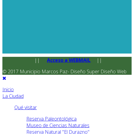
||
Acceso a WEBMAIL
||
© 2017 Municipio Marcos Paz- Diseño Super Diseño Web
Inicio
La Ciudad
Qué visitar
Reserva Paleontológica
Museo de Ciencias Naturales
Reserva Natural "El Durazno"