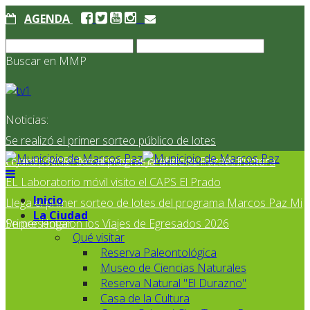
AGENDA
Buscar en MMP
Noticias:
Se realizó el primer sorteo público de lotes
correspondientes al programa Marcos Paz Mi Primer
El Jardín N° 910 continúa mejorando su infraestructura
EL Laboratorio móvil visito el CAPS El Prado
Inicio
Llega el primer sorteo de lotes del programa Marcos Paz Mi
La Ciudad
Primer Hogar
Se presentaron los Viajes de Egresados 2026
Qué visitar
Reserva Paleontológica
Museo de Ciencias Naturales
Reserva Natural "El Durazno"
Casa de la Cultura