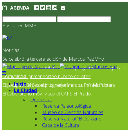
AGENDA
Buscar en MMP
Noticias:
Se celebró la tercera edición de Marcos Paz Vino
Más vecinos se capacitaron con el programa Oficios para la
Comunidad
Se realizó el primer sorteo público de lotes
Inicio
correspondientes al programa Marcos Paz Mi Primer
El Jardín N° 910 continúa mejorando su infraestructura
La Ciudad
El Laboratorio móvil visito el CAPS El Prado
Qué visitar
Reserva Paleontológica
Museo de Ciencias Naturales
Reserva Natural "El Durazno"
Casa de la Cultura