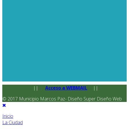
||
Acceso a WEBMAIL
||
© 2017 Municipio Marcos Paz- Diseño Super Diseño Web
Inicio
La Ciudad