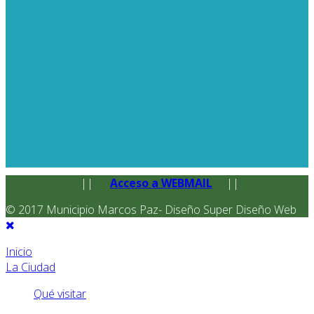
||
Acceso a WEBMAIL
||
© 2017 Municipio Marcos Paz- Diseño Super Diseño Web
Inicio
La Ciudad
Qué visitar