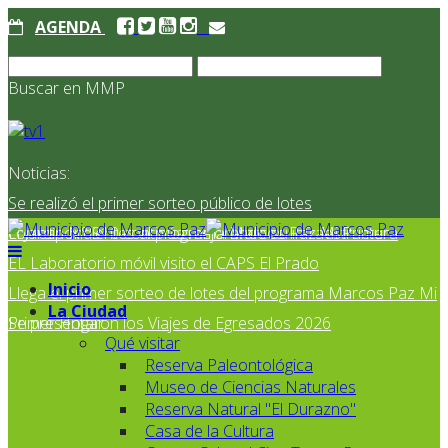
AGENDA
Buscar en MMP
Noticias:
Se realizó el primer sorteo público de lotes
correspondientes al programa Marcos Paz Mi Primer
El Jardín N° 910 continúa mejorando su infraestructura
EL Laboratorio móvil visito el CAPS El Prado
Inicio
Llega el primer sorteo de lotes del programa Marcos Paz Mi
La Ciudad
Primer Hogar
Se presentaron los Viajes de Egresados 2026
Qué visitar
Reserva Paleontológica
Museo de Ciencias Naturales
Reserva Natural "El Durazno"
Casa de la Cultura