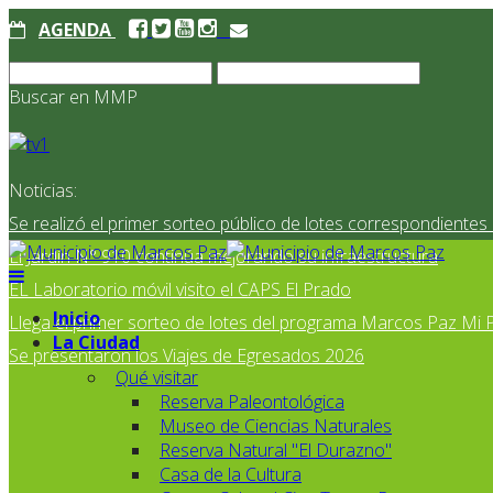
AGENDA
Buscar en MMP
Noticias:
Se realizó el primer sorteo público de lotes correspondiente
El Jardín N° 910 continúa mejorando su infraestructura
EL Laboratorio móvil visito el CAPS El Prado
Inicio
Llega el primer sorteo de lotes del programa Marcos Paz Mi 
La Ciudad
Se presentaron los Viajes de Egresados 2026
Qué visitar
Reserva Paleontológica
Museo de Ciencias Naturales
Reserva Natural "El Durazno"
Casa de la Cultura