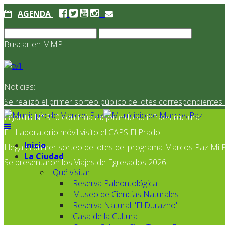
AGENDA
Buscar en MMP
Noticias:
Se realizó el primer sorteo público de lotes correspondiente
El Jardín N° 910 continúa mejorando su infraestructura
EL Laboratorio móvil visito el CAPS El Prado
Inicio
Llega el primer sorteo de lotes del programa Marcos Paz Mi 
La Ciudad
Se presentaron los Viajes de Egresados 2026
Qué visitar
Reserva Paleontológica
Museo de Ciencias Naturales
Reserva Natural "El Durazno"
Casa de la Cultura