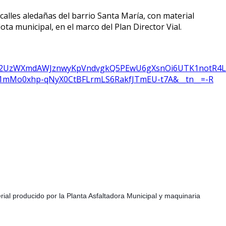
calles aledañas del barrio Santa María, con material
ta municipal, en el marco del Plan Director Vial.
z2UzWXmdAWJznwyKpVndvgkQ5PEwU6gXsnOi6UTK1notR4L
mMo0xhp-qNyX0CtBFLrmLS6RakfJTmEU-t7A&__tn__=-R
rial producido por la Planta Asfaltadora Municipal y maquinaria