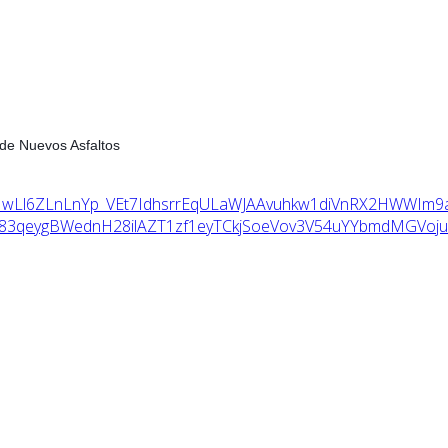
 de Nuevos Asfaltos
_wLl6ZLnLnYp_VEt7IdhsrrEqULaWJAAvuhkw1diVnRX2HWWIm9
83qeygBWednH28ilAZT1zf1eyTCkjSoeVov3V54uYYbmdMGVoj