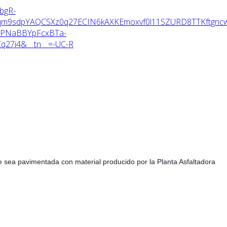
bgR-
m9sdpYAQCSXz0q27ECIN6kAXKEmoxvf0l11SZURD8TTKftgncwp
UPNaBBYpFcxBTa-
27i4&__tn__=-UC-R
que sea pavimentada con material producido por la Planta Asfaltadora