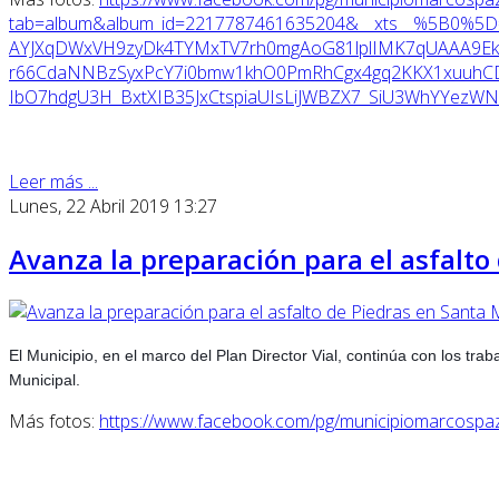
tab=album&album_id=2217787461635204&__xts__%5B0%5D
AYJXqDWxVH9zyDk4TYMxTV7rh0mgAoG81lplIMK7qUAAA9Ekr
r66CdaNNBzSyxPcY7i0bmw1khO0PmRhCgx4gq2KKX1xuuhCD
IbO7hdgU3H_BxtXIB35JxCtspiaUIsLiJWBZX7_SiU3WhYYezW
Leer más ...
Lunes, 22 Abril 2019 13:27
Avanza la preparación para el asfalto
El Municipio, en el marco del Plan Director Vial, continúa con los tr
Municipal.
Más fotos:
https://www.facebook.com/pg/municipiomarcosp