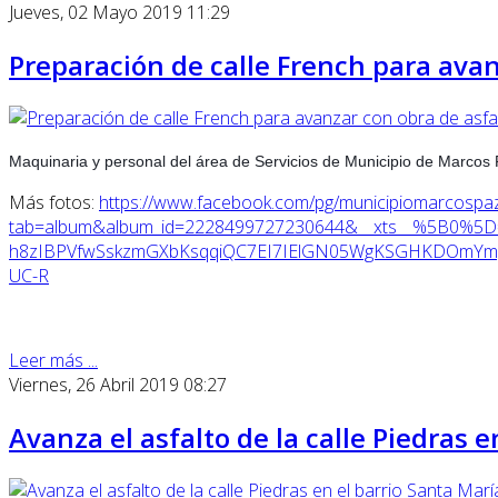
Jueves, 02 Mayo 2019 11:29
Preparación de calle French para avan
Maquinaria y personal del área de Servicios de Municipio de Marcos
Más fotos:
https://www.facebook.com/pg/municipiomarcospa
tab=album&album_id=2228499727230644&__xts__%5B0%5D
h8zIBPVfwSskzmGXbKsqqiQC7EI7IElGN05WgKSGHKDOmYmg2
UC-R
Leer más ...
Viernes, 26 Abril 2019 08:27
Avanza el asfalto de la calle Piedras e