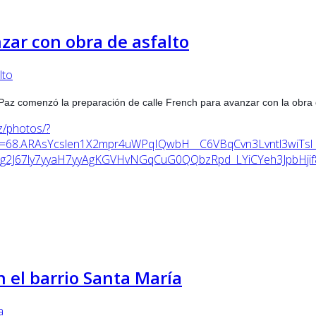
zar con obra de asfalto
 Paz comenzó la preparación de calle French para avanzar con la obra
z/photos/?
=68.ARAsYcslen1X2mpr4uWPqIQwbH__C6VBqCvn3Lvntl3wiTsl
J67ly7yyaH7yyAgKGVHvNGqCuG0QQbzRpd_LYiCYeh3JpbHjif
n el barrio Santa María