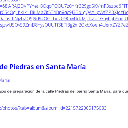
=68.ARAj2DVPYYet_8OqoTOOU7z0nKr329gqSKVrnF3szbq6FIT
CS4OgLhkL4_DjLMa7it5T4Bp8qc9J3Bb_gQAYLpvVfZPBXJdzBq
aihsfLNjzhZQ9J9d9zOGrTxfzG9CxvUdUZjUkZoD3nybpbSnqf
NsjzwUSOvS9ZmD8hysOUUTf3EFI3g2m2QxbXoeh4UerxZYZ7eZq
 de Piedras en Santa María
abajos de preparación de la calle Piedras del barrio Santa María, para 
az/photos/?tab=album&album_id=2215722005175083