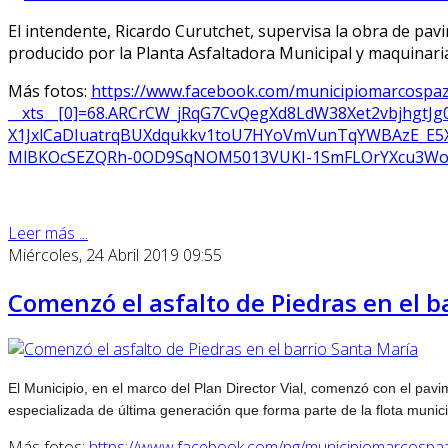
E
l intendente, Ricardo Curutchet, supervis
a
la obra de pavi
producido por la Planta Asfaltadora Municipal y maquinaria 
Más fotos:
https://www.facebook.com/municipiomarcospa
__xts__[0]=68.ARCrCW_jRqG7CvQegXd8LdW38Xet2vbjhgtJ
X1JxlCaDIuatrqBUXdqukkv1toU7HYoVmVunTqYWBAzE_E
MlBKOcSEZQRh-0OD9SqNOM5013VUKI-1SmFLOrYXcu3WoqP
Leer más ...
Miércoles, 24 Abril 2019 09:55
Comenzó el asfalto de Piedras en el b
El Municipio, en el marco del Plan Director Vial, comenzó con el pavi
especializada de última generación que forma parte de la flota munici
Más fotos:
https://www.facebook.com/pg/municipiomarcospa