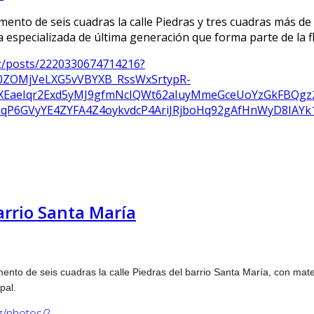
mento de seis cuadras la calle Piedras y tres cuadras más de 
especializada de última generación que forma parte de la flo
z/posts/2220330674714216?
g0ZOMjVeLXG5vVBYXB_RssWxSrtypR-
5XEaeIqr2Exd5yMJ9gfmNcIQWt62aIuyMmeGceUoYzGkFBQg
6GVyYE4ZYFA4Z4oykvdcP4AriJRjboHq92gAfHnWyD8IAYk1
arrio Santa María
mento de seis cuadras la calle Piedras del barrio Santa María, con mate
pal.
z/photos/?