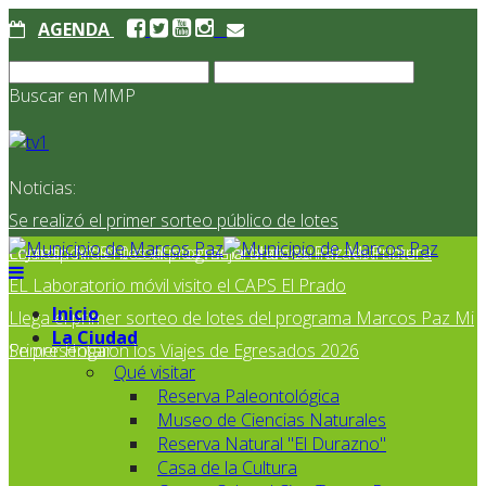
AGENDA
Buscar en MMP
Noticias:
Se realizó el primer sorteo público de lotes
correspondientes al programa Marcos Paz Mi Primer
El Jardín N° 910 continúa mejorando su infraestructura
EL Laboratorio móvil visito el CAPS El Prado
Inicio
Llega el primer sorteo de lotes del programa Marcos Paz Mi
La Ciudad
Primer Hogar
Se presentaron los Viajes de Egresados 2026
Qué visitar
Reserva Paleontológica
Museo de Ciencias Naturales
Reserva Natural "El Durazno"
Casa de la Cultura