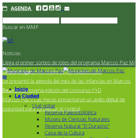
AGENDA
Buscar en MMP
Noticias:
Llega el primer sorteo de lotes del programa Marcos Paz Mi
Primer Hogar
Se presentaron los Viajes de Egresados 2026
Se presentó la agenda del mes de las Infancias en Marcos
Inicio
Paz
Se lanzó la novena edición del concurso I²+D
La Ciudad
Marcos Paz y Las Heras presentaron un anillo digital de
Qué visitar
seguridad para fortalecer el control
Reserva Paleontológica
Museo de Ciencias Naturales
Reserva Natural "El Durazno"
Casa de la Cultura