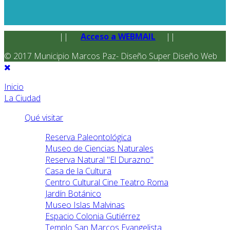
||
Acceso a WEBMAIL
||
© 2017 Municipio Marcos Paz- Diseño Super Diseño Web
Inicio
La Ciudad
Qué visitar
Reserva Paleontológica
Museo de Ciencias Naturales
Reserva Natural "El Durazno"
Casa de la Cultura
Centro Cultural Cine Teatro Roma
Jardín Botánico
Museo Islas Malvinas
Espacio Colonia Gutiérrez
Templo San Marcos Evangelista