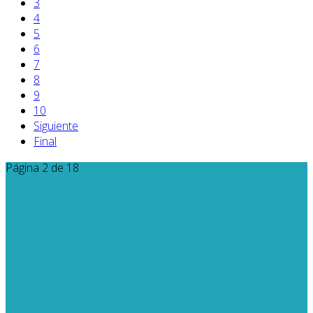
3
4
5
6
7
8
9
10
Siguiente
Final
Página 2 de 18