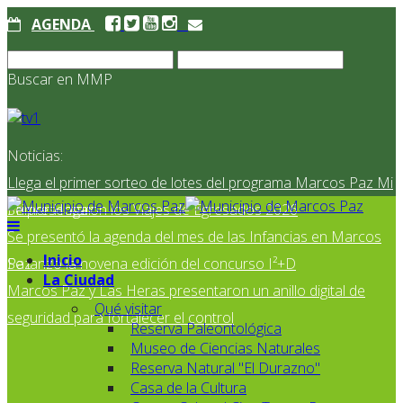
AGENDA
Buscar en MMP
Noticias:
Llega el primer sorteo de lotes del programa Marcos Paz Mi
Primer Hogar
Se presentaron los Viajes de Egresados 2026
Se presentó la agenda del mes de las Infancias en Marcos
Inicio
Paz
Se lanzó la novena edición del concurso I²+D
La Ciudad
Marcos Paz y Las Heras presentaron un anillo digital de
Qué visitar
seguridad para fortalecer el control
Reserva Paleontológica
Museo de Ciencias Naturales
Reserva Natural "El Durazno"
Casa de la Cultura