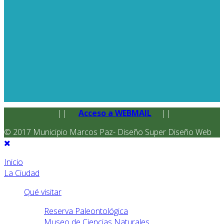
||
Acceso a WEBMAIL
||
© 2017 Municipio Marcos Paz- Diseño Super Diseño Web
Inicio
La Ciudad
Qué visitar
Reserva Paleontológica
Museo de Ciencias Naturales