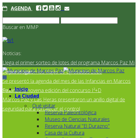
AGENDA
Buscar en MMP
Noticias:
Llega el primer sorteo de lotes del programa Marcos Paz Mi
Primer Hogar
Se presentaron los Viajes de Egresados 2026
Se presentó la agenda del mes de las Infancias en Marcos
Inicio
Paz
Se lanzó la novena edición del concurso I²+D
La Ciudad
Marcos Paz y Las Heras presentaron un anillo digital de
Qué visitar
seguridad para fortalecer el control
Reserva Paleontológica
Museo de Ciencias Naturales
Reserva Natural "El Durazno"
Casa de la Cultura