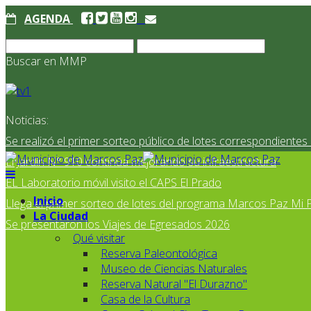
AGENDA
Buscar en MMP
Noticias:
Se realizó el primer sorteo público de lotes correspondiente
El Jardín N° 910 continúa mejorando su infraestructura
EL Laboratorio móvil visito el CAPS El Prado
Inicio
Llega el primer sorteo de lotes del programa Marcos Paz Mi 
La Ciudad
Se presentaron los Viajes de Egresados 2026
Qué visitar
Reserva Paleontológica
Museo de Ciencias Naturales
Reserva Natural "El Durazno"
Casa de la Cultura