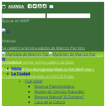
AGENDA
Buscar en MMP
Noticias:
Se celebró la tercera edición de Marcos Paz Vino
Más vecinos se capacitaron con el programa Oficios para la
Comunidad
Se realizó el primer sorteo público de lotes
Inicio
correspondientes al programa Marcos Paz Mi Primer
El Jardín N° 910 continúa mejorando su infraestructura
La Ciudad
El Laboratorio móvil visito el CAPS El Prado
Qué visitar
Reserva Paleontológica
Museo de Ciencias Naturales
Reserva Natural "El Durazno"
Casa de la Cultura