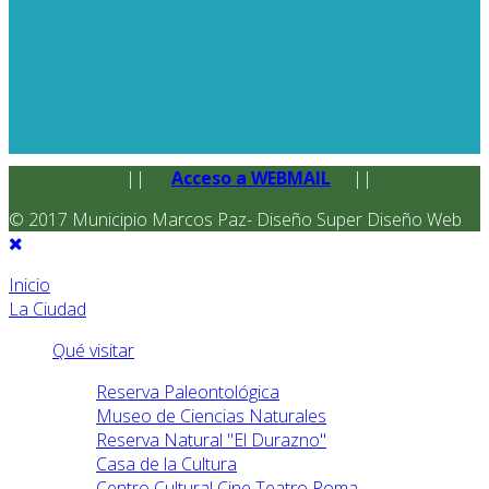
||
Acceso a WEBMAIL
||
© 2017 Municipio Marcos Paz- Diseño Super Diseño Web
Inicio
La Ciudad
Qué visitar
Reserva Paleontológica
Museo de Ciencias Naturales
Reserva Natural "El Durazno"
Casa de la Cultura
Centro Cultural Cine Teatro Roma