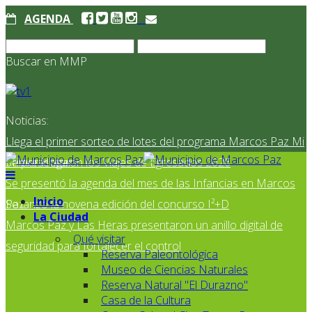
AGENDA
Buscar en MMP
Noticias:
Llega el primer sorteo de lotes del programa Marcos Paz Mi
Primer Hogar
Se presentaron los Viajes de Egresados 2026
Se presentó la agenda del mes de las Infancias en Marcos
Inicio
Paz
Se lanzó la novena edición del concurso I²+D
La Ciudad
Marcos Paz y Las Heras presentaron un anillo digital de
Qué visitar
seguridad para fortalecer el control
Reserva Paleontológica
Museo de Ciencias Naturales
Reserva Natural "El Durazno"
Casa de la Cultura