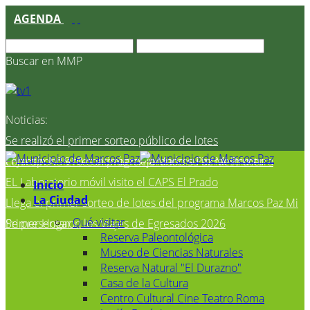
AGENDA
Buscar en MMP
Noticias:
Se realizó el primer sorteo público de lotes
correspondientes al programa Marcos Paz Mi Primer
El Jardín N° 910 continúa mejorando su infraestructura
EL Laboratorio móvil visito el CAPS El Prado
Inicio
La Ciudad
Llega el primer sorteo de lotes del programa Marcos Paz Mi
Qué visitar
Primer Hogar
Se presentaron los Viajes de Egresados 2026
Reserva Paleontológica
Museo de Ciencias Naturales
Reserva Natural "El Durazno"
Casa de la Cultura
Centro Cultural Cine Teatro Roma