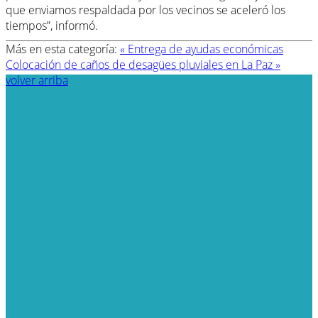
que enviamos respaldada por los vecinos se aceleró los
tiempos”, informó.
Más en esta categoría:
« Entrega de ayudas económicas
Colocación de caños de desagües pluviales en La Paz »
volver arriba