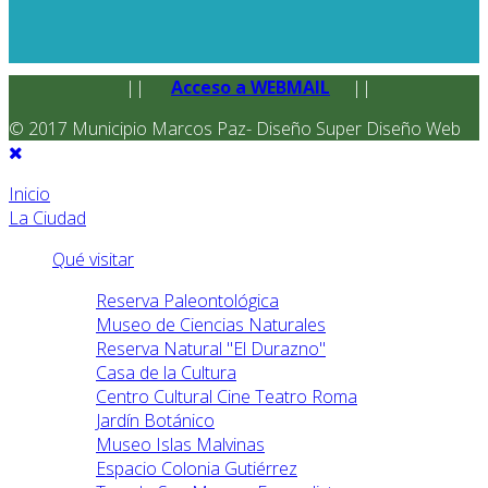
||
Acceso a WEBMAIL
||
© 2017 Municipio Marcos Paz- Diseño Super Diseño Web
Inicio
La Ciudad
Qué visitar
Reserva Paleontológica
Museo de Ciencias Naturales
Reserva Natural "El Durazno"
Casa de la Cultura
Centro Cultural Cine Teatro Roma
Jardín Botánico
Museo Islas Malvinas
Espacio Colonia Gutiérrez