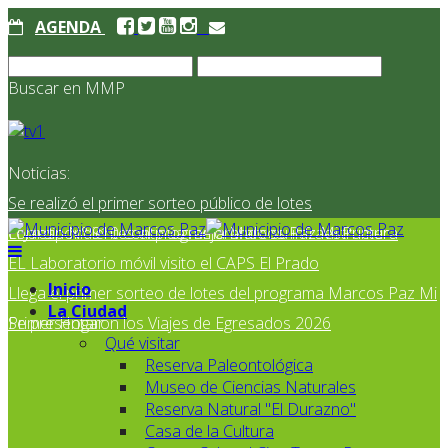
AGENDA
Buscar en MMP
Noticias:
Se realizó el primer sorteo público de lotes
correspondientes al programa Marcos Paz Mi Primer
El Jardín N° 910 continúa mejorando su infraestructura
EL Laboratorio móvil visito el CAPS El Prado
Inicio
Llega el primer sorteo de lotes del programa Marcos Paz Mi
La Ciudad
Primer Hogar
Se presentaron los Viajes de Egresados 2026
Qué visitar
Reserva Paleontológica
Museo de Ciencias Naturales
Reserva Natural "El Durazno"
Casa de la Cultura