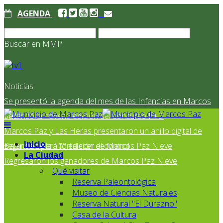
AGENDA
Buscar en MMP
Noticias:
Se presentó la agenda del mes de las Infancias en Marcos
Paz
Se lanzó la novena edición del concurso I²+D
Marcos Paz y Las Heras presentaron un anillo digital de
Inicio
seguridad para fortalecer el control
Balance de la 10° edición de Marcos Paz Nieve
La Ciudad
Regresaron los ganadores de Marcos Paz Nieve
Qué visitar
Reserva Paleontológica
Museo de Ciencias Naturales
Reserva Natural "El Durazno"
Casa de la Cultura