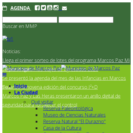
AGENDA
Buscar en MMP
Noticias:
Llega el primer sorteo de lotes del programa Marcos Paz Mi
Primer Hogar
Se presentaron los Viajes de Egresados 2026
Se presentó la agenda del mes de las Infancias en Marcos
Inicio
Paz
Se lanzó la novena edición del concurso I²+D
La Ciudad
Marcos Paz y Las Heras presentaron un anillo digital de
Qué visitar
seguridad para fortalecer el control
Reserva Paleontológica
Museo de Ciencias Naturales
Reserva Natural "El Durazno"
Casa de la Cultura