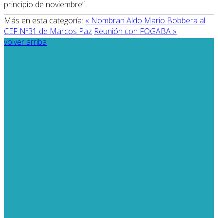
principio de noviembre”.
Más en esta categoría:
« Nombran Aldo Mario Bobbera al
CEF Nº31 de Marcos Paz
Reunión con FOGABA »
volver arriba