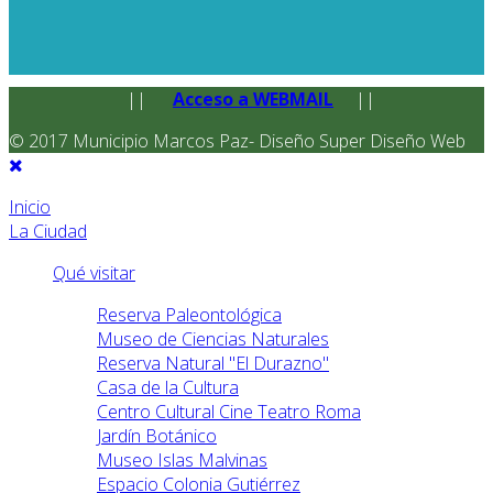
||
Acceso a WEBMAIL
||
© 2017 Municipio Marcos Paz- Diseño Super Diseño Web
Inicio
La Ciudad
Qué visitar
Reserva Paleontológica
Museo de Ciencias Naturales
Reserva Natural "El Durazno"
Casa de la Cultura
Centro Cultural Cine Teatro Roma
Jardín Botánico
Museo Islas Malvinas
Espacio Colonia Gutiérrez