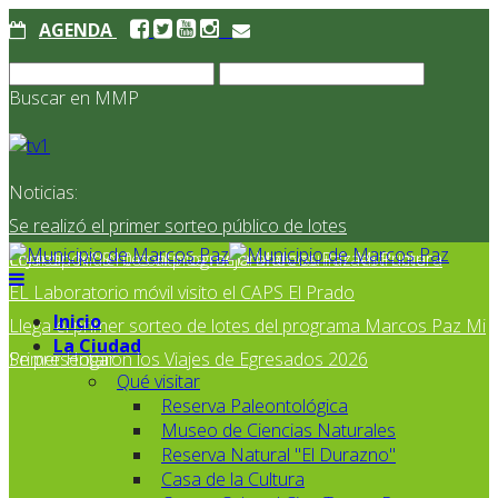
AGENDA
Buscar en MMP
Noticias:
Se realizó el primer sorteo público de lotes
correspondientes al programa Marcos Paz Mi Primer
El Jardín N° 910 continúa mejorando su infraestructura
EL Laboratorio móvil visito el CAPS El Prado
Inicio
Llega el primer sorteo de lotes del programa Marcos Paz Mi
La Ciudad
Primer Hogar
Se presentaron los Viajes de Egresados 2026
Qué visitar
Reserva Paleontológica
Museo de Ciencias Naturales
Reserva Natural "El Durazno"
Casa de la Cultura