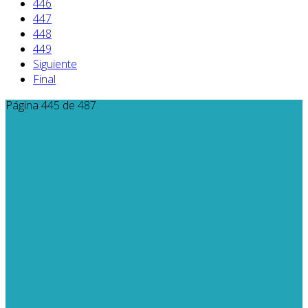
446
447
448
449
Siguiente
Final
Página 445 de 487