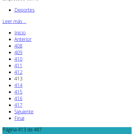
Deportes
Leer más ...
Inicio
Anterior
408
409
410
411
412
413
414
415
416
417
Siguiente
Final
Página 413 de 487