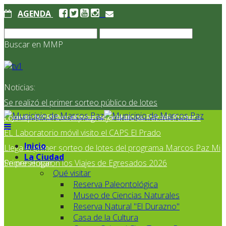
AGENDA
Buscar en MMP
Noticias:
Se realizó el primer sorteo público de lotes
correspondientes al programa Marcos Paz Mi Primer
El Jardín N° 910 continúa mejorando su infraestructura
EL Laboratorio móvil visito el CAPS El Prado
Inicio
Llega el primer sorteo de lotes del programa Marcos Paz Mi
La Ciudad
Primer Hogar
Se presentaron los Viajes de Egresados 2026
Qué visitar
Reserva Paleontológica
Museo de Ciencias Naturales
Reserva Natural "El Durazno"
Casa de la Cultura