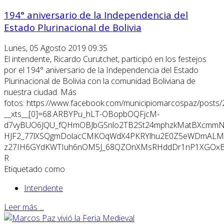
194° aniversario de la Independencia del
Estado Plurinacional de Bolivia
Lunes, 05 Agosto 2019 09:35
El intendente, Ricardo Curutchet, participó en los festejos
por el 194° aniversario de la Independencia del Estado
Plurinacional de Bolivia con la comunidad Boliviana de
nuestra ciudad. Más
fotos: https://www.facebook.com/municipiomarcospaz/post
__xts__[0]=68.ARBYPu_hLT-OBopbOQFjcM-
d7vyBUO6JQU_fQHmOBJbGSnlo2TB2St24mphzkMatBXcmmNH
HJF2_77lXSQgmDolacCMKOqWdX4PKRYlhu2E0Z5eWDmALMd
z27IH6GYdKWTIuh6nOM5J_68QZOnXMsRHddDr1nP1XGOxBol
R
Etiquetado como
Intendente
Leer más ...