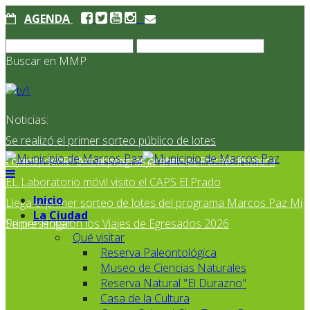
AGENDA
Buscar en MMP
Noticias:
Se realizó el primer sorteo público de lotes
correspondientes al programa Marcos Paz Mi Primer
El Jardín N° 910 continúa mejorando su infraestructura
EL Laboratorio móvil visito el CAPS El Prado
Inicio
Llega el primer sorteo de lotes del programa Marcos Paz Mi
La Ciudad
Primer Hogar
Se presentaron los Viajes de Egresados 2026
Qué visitar
Reserva Paleontológica
Museo de Ciencias Naturales
Reserva Natural "El Durazno"
Casa de la Cultura