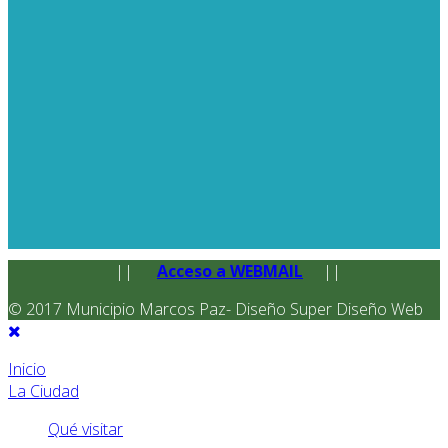
||
Acceso a WEBMAIL
||
© 2017 Municipio Marcos Paz- Diseño Super Diseño Web
Inicio
La Ciudad
Qué visitar