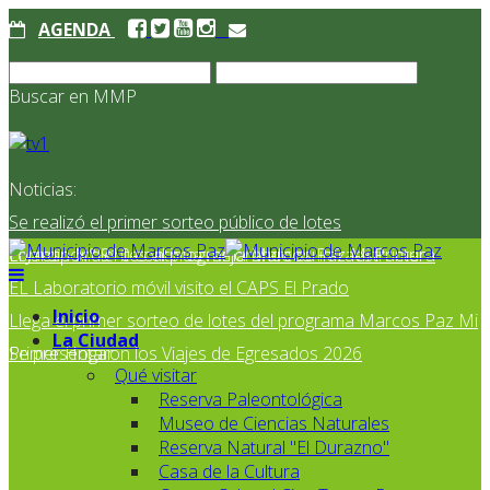
AGENDA
Buscar en MMP
Noticias:
Se realizó el primer sorteo público de lotes
correspondientes al programa Marcos Paz Mi Primer
El Jardín N° 910 continúa mejorando su infraestructura
EL Laboratorio móvil visito el CAPS El Prado
Inicio
Llega el primer sorteo de lotes del programa Marcos Paz Mi
La Ciudad
Primer Hogar
Se presentaron los Viajes de Egresados 2026
Qué visitar
Reserva Paleontológica
Museo de Ciencias Naturales
Reserva Natural "El Durazno"
Casa de la Cultura