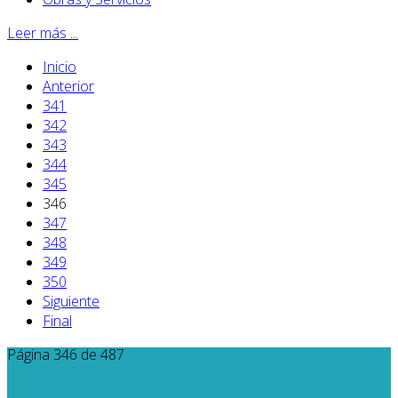
Leer más ...
Inicio
Anterior
341
342
343
344
345
346
347
348
349
350
Siguiente
Final
Página 346 de 487