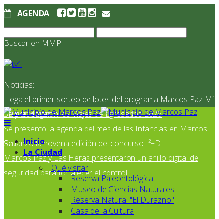
AGENDA
Buscar en MMP
Noticias:
Llega el primer sorteo de lotes del programa Marcos Paz Mi
Primer Hogar
Se presentaron los Viajes de Egresados 2026
Se presentó la agenda del mes de las Infancias en Marcos
Inicio
Paz
Se lanzó la novena edición del concurso I²+D
La Ciudad
Marcos Paz y Las Heras presentaron un anillo digital de
Qué visitar
seguridad para fortalecer el control
Reserva Paleontológica
Museo de Ciencias Naturales
Reserva Natural "El Durazno"
Casa de la Cultura