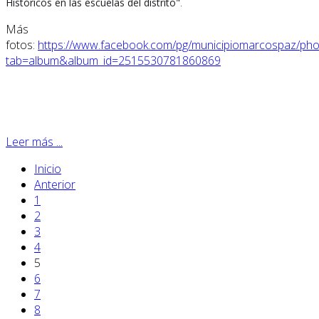
.
Históricos en las escuelas del distrito"
Más
fotos:
https://www.facebook.com/pg/municipiomarcospaz/pho
tab=album&album_id=2515530781860869
Leer más ...
Inicio
Anterior
1
2
3
4
5
6
7
8