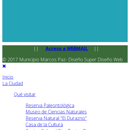
||
Acceso a WEBMAIL
||
© 2017 Municipio Marcos Paz- Diseño Super Diseño Web
Inicio
La Ciudad
Qué visitar
Reserva Paleontológica
Museo de Ciencias Naturales
Reserva Natural "El Durazno"
Casa de la Cultura