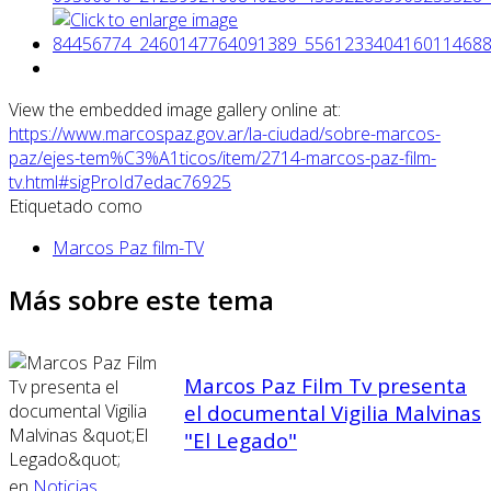
View the embedded image gallery online at:
https://www.marcospaz.gov.ar/la-ciudad/sobre-marcos-
paz/ejes-tem%C3%A1ticos/item/2714-marcos-paz-film-
tv.html#sigProId7edac76925
Etiquetado como
Marcos Paz film-TV
Más sobre este tema
Marcos Paz Film Tv presenta
el documental Vigilia Malvinas
"El Legado"
en
Noticias