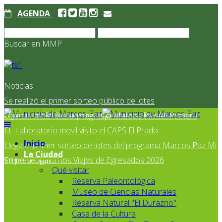
AGENDA
Buscar en MMP
Noticias:
Se realizó el primer sorteo público de lotes
correspondientes al programa Marcos Paz Mi Primer
El Jardín N° 910 continúa mejorando su infraestructura
EL Laboratorio móvil visito el CAPS El Prado
Inicio
Llega el primer sorteo de lotes del programa Marcos Paz Mi
La Ciudad
Primer Hogar
Se presentaron los Viajes de Egresados 2026
Qué visitar
Reserva Paleontológica
Museo de Ciencias Naturales
Reserva Natural "El Durazno"
Casa de la Cultura