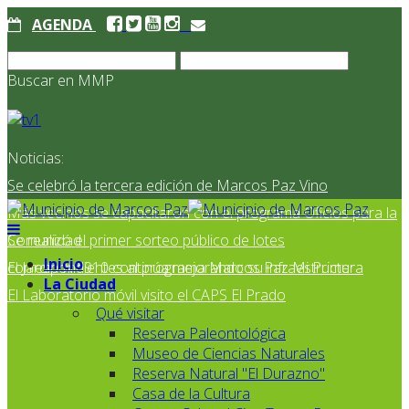
AGENDA
Buscar en MMP
Noticias:
Se celebró la tercera edición de Marcos Paz Vino
Más vecinos se capacitaron con el programa Oficios para la
Comunidad
Se realizó el primer sorteo público de lotes
Inicio
correspondientes al programa Marcos Paz Mi Primer
El Jardín N° 910 continúa mejorando su infraestructura
La Ciudad
El Laboratorio móvil visito el CAPS El Prado
Qué visitar
Reserva Paleontológica
Museo de Ciencias Naturales
Reserva Natural "El Durazno"
Casa de la Cultura