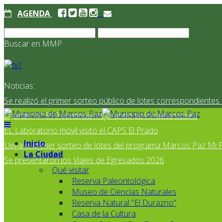
AGENDA
Buscar en MMP
Noticias:
Se realizó el primer sorteo público de lotes correspondiente
El Jardín N° 910 continúa mejorando su infraestructura
EL Laboratorio móvil visito el CAPS El Prado
Inicio
Llega el primer sorteo de lotes del programa Marcos Paz Mi 
La Ciudad
Se presentaron los Viajes de Egresados 2026
Qué visitar
Reserva Paleontológica
Museo de Ciencias Naturales
Reserva Natural "El Durazno"
Casa de la Cultura