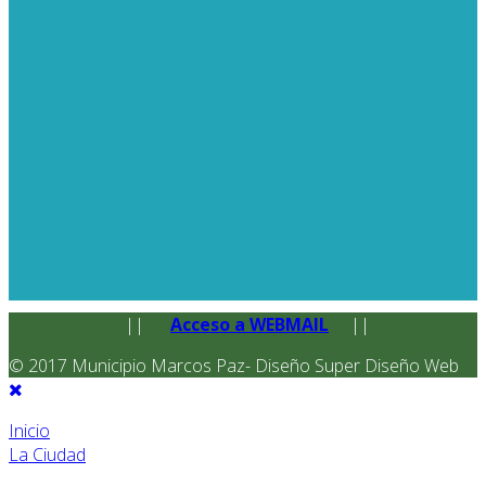
||
Acceso a WEBMAIL
||
© 2017 Municipio Marcos Paz- Diseño Super Diseño Web
Inicio
La Ciudad