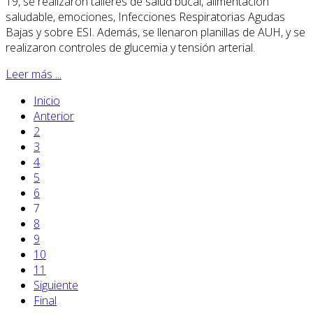
19, se realizaron talleres de salud bucal, alimentación
saludable, emociones, Infecciones Respiratorias Agudas
Bajas y sobre ESI. Además, se llenaron planillas de AUH, y se
realizaron controles de glucemia y tensión arterial.
Leer más ...
Inicio
Anterior
2
3
4
5
6
7
8
9
10
11
Siguiente
Final