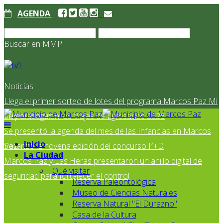
AGENDA
Buscar en MMP
Noticias:
Llega el primer sorteo de lotes del programa Marcos Paz Mi
Primer Hogar
Se presentaron los Viajes de Egresados 2026
Se presentó la agenda del mes de las Infancias en Marcos
Inicio
Paz
Se lanzó la novena edición del concurso I²+D
La Ciudad
Marcos Paz y Las Heras presentaron un anillo digital de
Qué visitar
seguridad para fortalecer el control
Reserva Paleontológica
Museo de Ciencias Naturales
Reserva Natural "El Durazno"
Casa de la Cultura