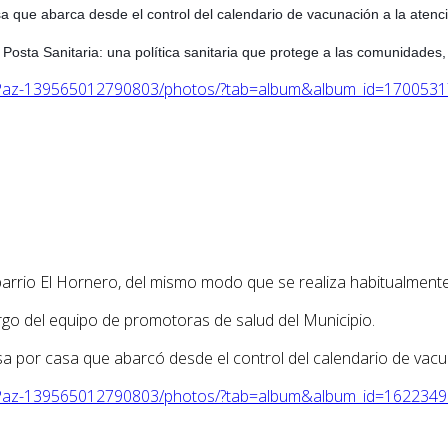
sa que abarca desde el control del calendario de vacunación a la atenc
 Posta Sanitaria: una política sanitaria que protege a las comunidades, 
s-Paz-139565012790803/photos/?tab=album&album_id=170053
arrio El Hornero, del mismo modo que se realiza habitualmente e
rgo del equipo de promotoras de salud del Municipio.
asa por casa que abarcó desde el control del calendario de vacu
s-Paz-139565012790803/photos/?tab=album&album_id=162234