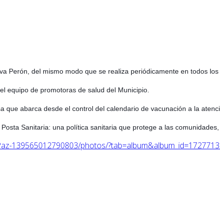
va Perón, del mismo modo que se realiza periódicamente en todos los ba
el equipo de promotoras de salud del Municipio.
sa que abarca desde el control del calendario de vacunación a la atenc
 Posta Sanitaria: una política sanitaria que protege a las comunidades, 
s-Paz-139565012790803/photos/?tab=album&album_id=172771