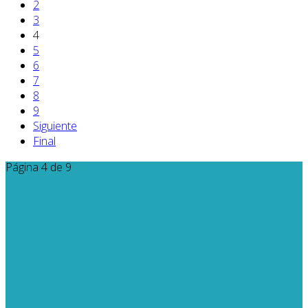
2
3
4
5
6
7
8
9
Siguiente
Final
Página 4 de 9