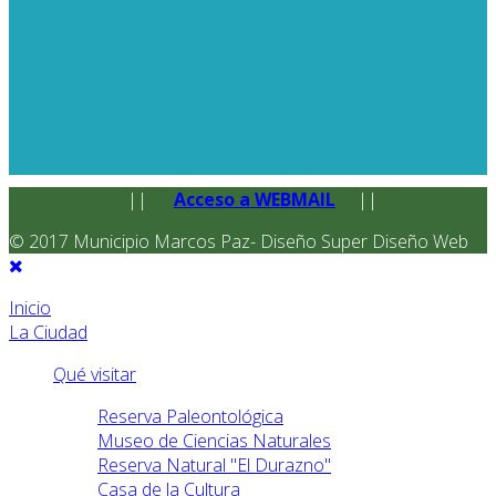
||
Acceso a WEBMAIL
||
© 2017 Municipio Marcos Paz- Diseño Super Diseño Web
Inicio
La Ciudad
Qué visitar
Reserva Paleontológica
Museo de Ciencias Naturales
Reserva Natural "El Durazno"
Casa de la Cultura