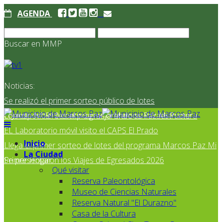
AGENDA
Buscar en MMP
Noticias:
Se realizó el primer sorteo público de lotes
correspondientes al programa Marcos Paz Mi Primer
El Jardín N° 910 continúa mejorando su infraestructura
EL Laboratorio móvil visito el CAPS El Prado
Inicio
Llega el primer sorteo de lotes del programa Marcos Paz Mi
La Ciudad
Primer Hogar
Se presentaron los Viajes de Egresados 2026
Qué visitar
Reserva Paleontológica
Museo de Ciencias Naturales
Reserva Natural "El Durazno"
Casa de la Cultura