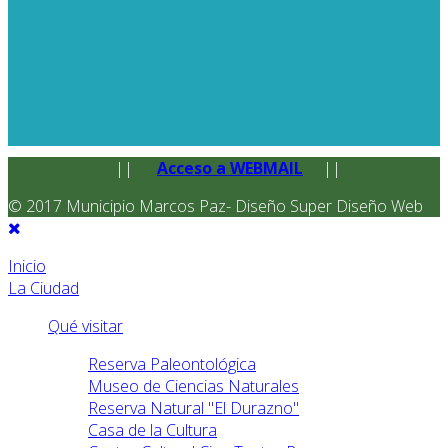
||
Acceso a WEBMAIL
||
© 2017 Municipio Marcos Paz- Diseño Super Diseño Web
Inicio
La Ciudad
Qué visitar
Reserva Paleontológica
Museo de Ciencias Naturales
Reserva Natural "El Durazno"
Casa de la Cultura