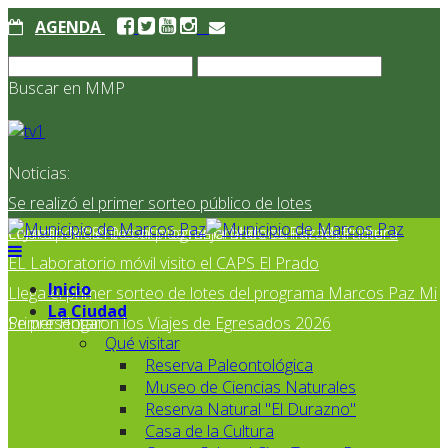
AGENDA
Buscar en MMP
Noticias:
Se realizó el primer sorteo público de lotes
correspondientes al programa Marcos Paz Mi Primer
El Jardín N° 910 continúa mejorando su infraestructura
EL Laboratorio móvil visito el CAPS El Prado
Inicio
Llega el primer sorteo de lotes del programa Marcos Paz Mi
La Ciudad
Primer Hogar
Se presentaron los Viajes de Egresados 2026
Qué visitar
Reserva Paleontológica
Museo de Ciencias Naturales
Reserva Natural "El Durazno"
Casa de la Cultura