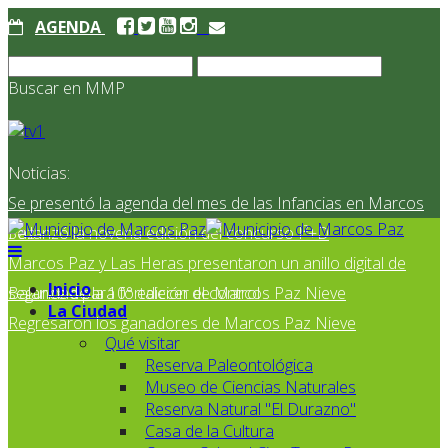
AGENDA
Buscar en MMP
Noticias:
Se presentó la agenda del mes de las Infancias en Marcos
Paz
Se lanzó la novena edición del concurso I²+D
Marcos Paz y Las Heras presentaron un anillo digital de
Inicio
seguridad para fortalecer el control
Balance de la 10° edición de Marcos Paz Nieve
La Ciudad
Regresaron los ganadores de Marcos Paz Nieve
Qué visitar
Reserva Paleontológica
Museo de Ciencias Naturales
Reserva Natural "El Durazno"
Casa de la Cultura