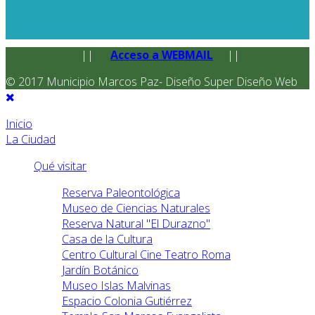
||
Acceso a WEBMAIL
||
© 2017 Municipio Marcos Paz- Diseño Super Diseño Web
Inicio
La Ciudad
Qué visitar
Reserva Paleontológica
Museo de Ciencias Naturales
Reserva Natural "El Durazno"
Casa de la Cultura
Centro Cultural Cine Teatro Roma
Jardín Botánico
Museo Islas Malvinas
Espacio Colonia Gutiérrez