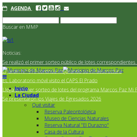
AGENDA
Buscar en MMP
Noticias:
Se realizó el primer sorteo público de lotes correspondiente
El Jardín N° 910 continúa mejorando su infraestructura
EL Laboratorio móvil visito el CAPS El Prado
Inicio
Llega el primer sorteo de lotes del programa Marcos Paz Mi 
La Ciudad
Se presentaron los Viajes de Egresados 2026
Qué visitar
Reserva Paleontológica
Museo de Ciencias Naturales
Reserva Natural "El Durazno"
Casa de la Cultura