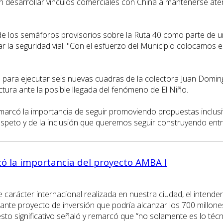
n desarrollar vínculos comerciales con China a mantenerse aten
 de los semáforos provisorios sobre la Ruta 40 como parte de u
ar la seguridad vial. "Con el esfuerzo del Municipio colocamos 
para ejecutar seis nuevas cuadras de la colectora Juan Doming
ctura ante la posible llegada del fenómeno de El Niño.
 remarcó la importancia de seguir promoviendo propuestas inclu
espeto y de la inclusión que queremos seguir construyendo entr
ó la importancia del proyecto AMBA I
 carácter internacional realizada en nuestra ciudad, el intend
tante proyecto de inversión que podría alcanzar los 700 millone
 significativo señaló y remarcó que “no solamente es lo técnic