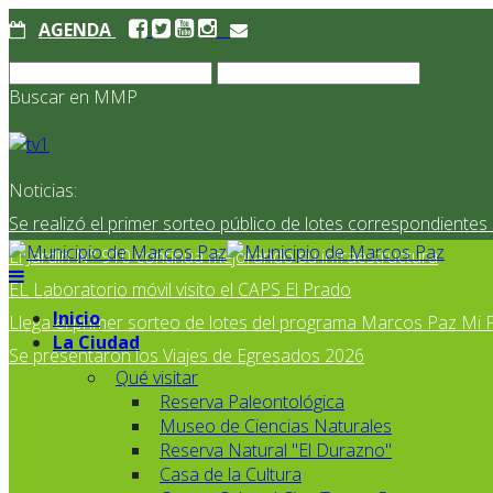
AGENDA
Buscar en MMP
Noticias:
Se realizó el primer sorteo público de lotes correspondiente
El Jardín N° 910 continúa mejorando su infraestructura
EL Laboratorio móvil visito el CAPS El Prado
Inicio
Llega el primer sorteo de lotes del programa Marcos Paz Mi 
La Ciudad
Se presentaron los Viajes de Egresados 2026
Qué visitar
Reserva Paleontológica
Museo de Ciencias Naturales
Reserva Natural "El Durazno"
Casa de la Cultura