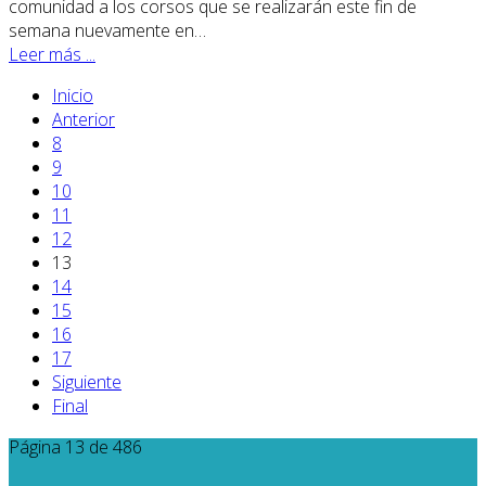
comunidad a los corsos que se realizarán este fin de
semana nuevamente en…
Leer más ...
Inicio
Anterior
8
9
10
11
12
13
14
15
16
17
Siguiente
Final
Página 13 de 486