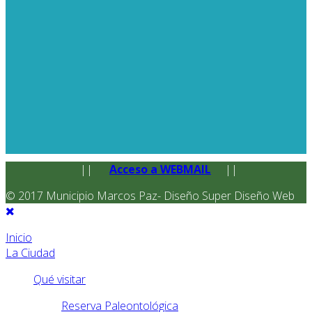
||
Acceso a WEBMAIL
||
© 2017 Municipio Marcos Paz- Diseño Super Diseño Web
Inicio
La Ciudad
Qué visitar
Reserva Paleontológica