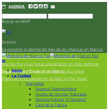
AGENDA
Buscar en MMP
Noticias:
Se presentó la agenda del mes de las Infancias en Marcos
Paz
Se lanzó la novena edición del concurso I²+D
Marcos Paz y Las Heras presentaron un anillo digital de
Inicio
seguridad para fortalecer el control
Balance de la 10° edición de Marcos Paz Nieve
La Ciudad
Regresaron los ganadores de Marcos Paz Nieve
Qué visitar
Reserva Paleontológica
Museo de Ciencias Naturales
Reserva Natural "El Durazno"
Casa de la Cultura