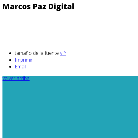
Marcos Paz Digital
tamaño de la fuente
v
^
Imprimir
Email
volver arriba