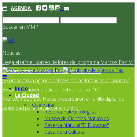
AGENDA
Buscar en MMP
Noticias:
Llega el primer sorteo de lotes del programa Marcos Paz Mi
Primer Hogar
Se presentaron los Viajes de Egresados 2026
Se presentó la agenda del mes de las Infancias en Marcos
Inicio
Paz
Se lanzó la novena edición del concurso I²+D
La Ciudad
Marcos Paz y Las Heras presentaron un anillo digital de
Qué visitar
seguridad para fortalecer el control
Reserva Paleontológica
Museo de Ciencias Naturales
Reserva Natural "El Durazno"
Casa de la Cultura