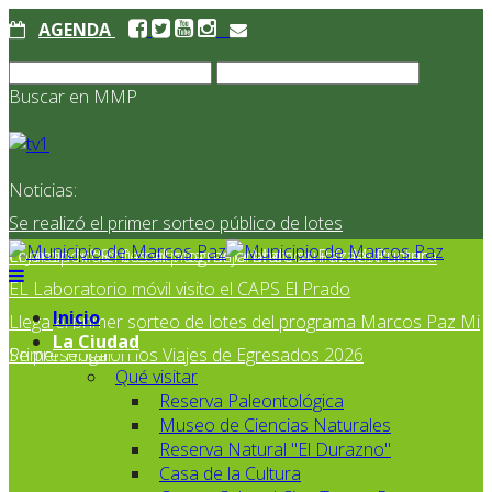
AGENDA
Buscar en MMP
Noticias:
Se realizó el primer sorteo público de lotes
correspondientes al programa Marcos Paz Mi Primer
El Jardín N° 910 continúa mejorando su infraestructura
EL Laboratorio móvil visito el CAPS El Prado
Inicio
Llega el primer sorteo de lotes del programa Marcos Paz Mi
La Ciudad
Primer Hogar
Se presentaron los Viajes de Egresados 2026
Qué visitar
Reserva Paleontológica
Museo de Ciencias Naturales
Reserva Natural "El Durazno"
Casa de la Cultura