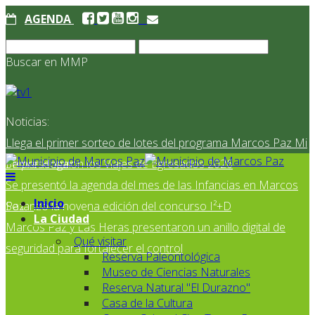
AGENDA
Buscar en MMP
Noticias:
Llega el primer sorteo de lotes del programa Marcos Paz Mi
Primer Hogar
Se presentaron los Viajes de Egresados 2026
Se presentó la agenda del mes de las Infancias en Marcos
Inicio
Paz
Se lanzó la novena edición del concurso I²+D
La Ciudad
Marcos Paz y Las Heras presentaron un anillo digital de
Qué visitar
seguridad para fortalecer el control
Reserva Paleontológica
Museo de Ciencias Naturales
Reserva Natural "El Durazno"
Casa de la Cultura