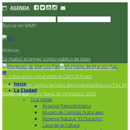
AGENDA
Buscar en MMP
Noticias:
Se realizó el primer sorteo público de lotes
correspondientes al programa Marcos Paz Mi Primer
El Jardín N° 910 continúa mejorando su infraestructura
EL Laboratorio móvil visito el CAPS El Prado
Inicio
Llega el primer sorteo de lotes del programa Marcos Paz Mi
La Ciudad
Primer Hogar
Se presentaron los Viajes de Egresados 2026
Qué visitar
Reserva Paleontológica
Museo de Ciencias Naturales
Reserva Natural "El Durazno"
Casa de la Cultura