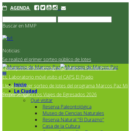
AGENDA
Buscar en MMP
Noticias:
Se realizó el primer sorteo público de lotes
correspondientes al programa Marcos Paz Mi Primer
El Jardín N° 910 continúa mejorando su infraestructura
EL Laboratorio móvil visito el CAPS El Prado
Inicio
Llega el primer sorteo de lotes del programa Marcos Paz Mi
La Ciudad
Primer Hogar
Se presentaron los Viajes de Egresados 2026
Qué visitar
Reserva Paleontológica
Museo de Ciencias Naturales
Reserva Natural "El Durazno"
Casa de la Cultura